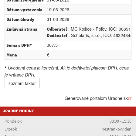
Dátum zverejnenia
19-03-2026
Dátum vystavenia
31-03-2026
Dátum úhrady
: MČ Košice - Poľov, IČO: 0069106
Zmluvná strana
Odberateľ
: Scholaris, s.r.o., IČO: 46324844,
Dodávateľ
307.5
Suma s DPH*
€
Mena
Uvedená cena je konečná. Ak je dodávateľ platcom DPH, cena
*
je vrátane DPH.
zoznam faktúr
Generované portálom
Uradne.sk
ÚRADNÉ HODINY
Pondelok
08:00 - 15:30
Utorok
nestránkový deň