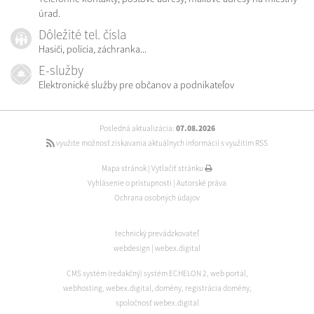
úrad.
Dôležité tel. čísla
Hasiči, polícia, záchranka...
E-služby
Elektronické služby pre občanov a podnikateľov
Posledná aktualizácia:
07.08.2026
využite možnosť získavania aktuálnych informácií s využitím RSS
Mapa stránok
|
Vytlačiť stránku
Vyhlásenie o prístupnosti
|
Autorské práva
Ochrana osobných údajov
technický prevádzkovateľ
webdesign
|
webex.digital
CMS systém (redakčný) systém ECHELON 2
,
web portál
,
webhosting
,
webex.digital
,
domény
,
registrácia domény
,
spoločnosť webex.digital