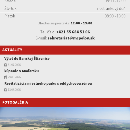
Streda
08:00 - 17:00
Štvrtok
nestránkový deň
Piatok
08:00 - 13:00
Obedňajšia prestávka:
12:00 - 13:00
Tel. číslo:
+421 55 684 51 06
E-mail:
sekretariat@mcpolov.sk
AKTUALITY
Výlet do Banskej Štiavnice
31.07.2026
kúpanie v Maďarsku
29.06.2026
Revitalizácia miestneho parku s oddychovou zónou
13.05.2026
FOTOGALÉRIA