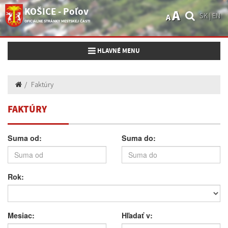
KOŠICE - Poľov
A
SK
|
EN
A
OFICIÁLNE STRÁNKY MESTSKEJ ČASTI
Toggle navigation
HLAVNÉ MENU
Faktúry
FAKTÚRY
Suma od:
Suma do:
Rok:
Mesiac:
Hľadať v: