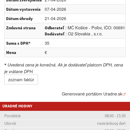
Dátum zverejnenia
07-04-2026
Dátum vystavenia
21-04-2026
Dátum úhrady
: MČ Košice - Poľov, IČO: 0069106
Zmluvná strana
Odberateľ
: O2 Slovakia , s.r.o.
Dodávateľ
35
Suma s DPH*
€
Mena
Uvedená cena je konečná. Ak je dodávateľ platcom DPH, cena
*
je vrátane DPH.
zoznam faktúr
Generované portálom
Uradne.sk
ÚRADNÉ HODINY
Pondelok
08:00 - 15:30
Utorok
nestránkový deň