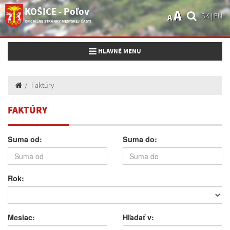
KOŠICE - Poľov
A
SK
|
EN
A
OFICIÁLNE STRÁNKY MESTSKEJ ČASTI
Toggle navigation
HLAVNÉ MENU
Faktúry
FAKTÚRY
Suma od:
Suma do:
Rok:
Mesiac:
Hľadať v: