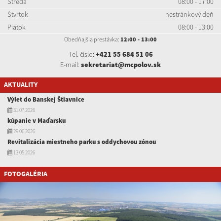
Streda
08:00 - 17:00
Štvrtok
nestránkový deň
Piatok
08:00 - 13:00
Obedňajšia prestávka:
12:00 - 13:00
Tel. číslo:
+421 55 684 51 06
E-mail:
sekretariat@mcpolov.sk
AKTUALITY
Výlet do Banskej Štiavnice
31.07.2026
kúpanie v Maďarsku
29.06.2026
Revitalizácia miestneho parku s oddychovou zónou
13.05.2026
FOTOGALÉRIA