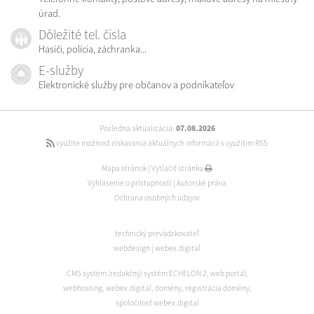
úrad.
Dôležité tel. čísla
Hasiči, polícia, záchranka...
E-služby
Elektronické služby pre občanov a podnikateľov
Posledná aktualizácia:
07.08.2026
využite možnosť získavania aktuálnych informácií s využitím RSS
Mapa stránok
|
Vytlačiť stránku
Vyhlásenie o prístupnosti
|
Autorské práva
Ochrana osobných údajov
technický prevádzkovateľ
webdesign
|
webex.digital
CMS systém (redakčný) systém ECHELON 2
,
web portál
,
webhosting
,
webex.digital
,
domény
,
registrácia domény
,
spoločnosť webex.digital