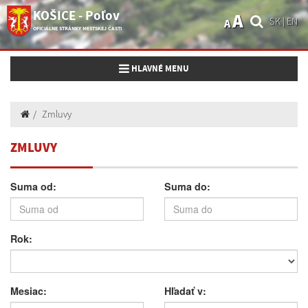
KOŠICE - Poľov
A
SK
|
EN
A
OFICIÁLNE STRÁNKY MESTSKEJ ČASTI
Toggle navigation
HLAVNÉ MENU
Zmluvy
ZMLUVY
Suma od:
Suma do:
Rok:
Mesiac:
Hľadať v: