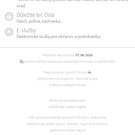
úrad.
Dôležité tel. čísla
Hasiči, polícia, záchranka...
E-služby
Elektronické služby pre občanov a podnikateľov
Posledná aktualizácia:
07.08.2026
využite možnosť získavania aktuálnych informácií s využitím RSS
Mapa stránok
|
Vytlačiť stránku
Vyhlásenie o prístupnosti
|
Autorské práva
Ochrana osobných údajov
technický prevádzkovateľ
webdesign
|
webex.digital
CMS systém (redakčný) systém ECHELON 2
,
web portál
,
webhosting
,
webex.digital
,
domény
,
registrácia domény
,
spoločnosť webex.digital