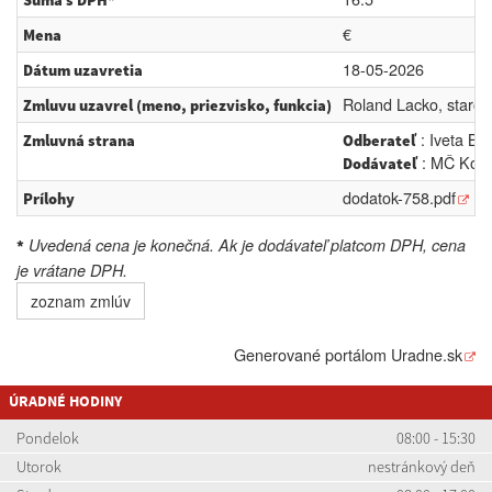
Suma s DPH*
€
Mena
18-05-2026
Dátum uzavretia
Roland Lacko, staros
Zmluvu uzavrel (meno, priezvisko, funkcia)
: Iveta Ba
Zmluvná strana
Odberateľ
: MČ Košic
Dodávateľ
dodatok-758.pdf
Prílohy
Uvedená cena je konečná. Ak je dodávateľ platcom DPH, cena
*
je vrátane DPH.
zoznam zmlúv
Generované portálom
Uradne.sk
ÚRADNÉ HODINY
Pondelok
08:00 - 15:30
Utorok
nestránkový deň