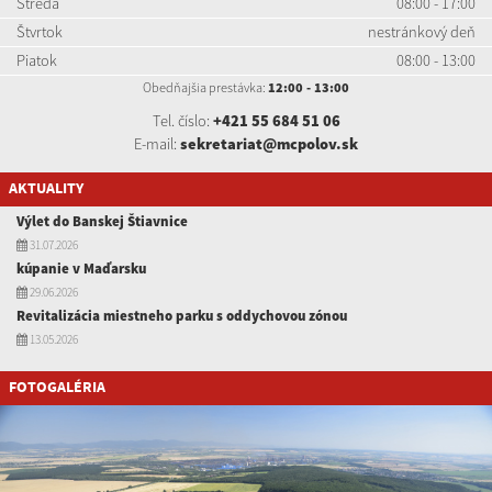
Streda
08:00 - 17:00
Štvrtok
nestránkový deň
Piatok
08:00 - 13:00
Obedňajšia prestávka:
12:00 - 13:00
Tel. číslo:
+421 55 684 51 06
E-mail:
sekretariat@mcpolov.sk
AKTUALITY
Výlet do Banskej Štiavnice
31.07.2026
kúpanie v Maďarsku
29.06.2026
Revitalizácia miestneho parku s oddychovou zónou
13.05.2026
FOTOGALÉRIA