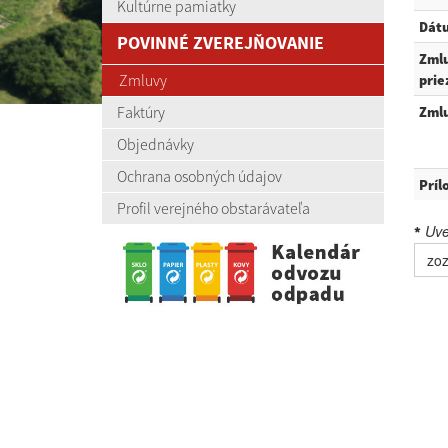
Kultúrne pamiatky
Dátu
POVINNÉ ZVEREJŇOVANIE
Zmlu
Zmluvy
prie
Faktúry
Zmlu
Objednávky
Ochrana osobných údajov
Príl
Profil verejného obstarávateľa
Uved
*
zo