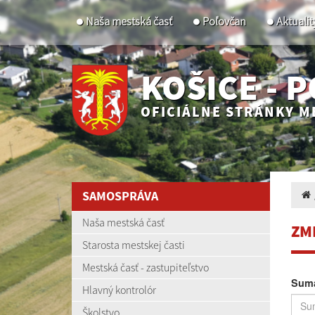
Naša mestská časť
Poľovčan
Aktualit
KOŠICE - 
OFICIÁLNE STRÁNKY M
SAMOSPRÁVA
Naša mestská časť
ZM
Starosta mestskej časti
Mestská časť - zastupiteľstvo
Suma
Hlavný kontrolór
Školstvo