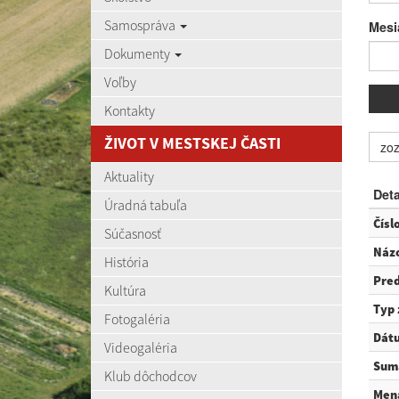
Samospráva
Mesi
Dokumenty
Voľby
Kontakty
ŽIVOT V MESTSKEJ ČASTI
zo
Aktuality
Deta
Úradná tabuľa
Čísl
Súčasnosť
Náz
História
Pre
Kultúra
Typ
Fotogaléria
Dátu
Videogaléria
Sum
Klub dôchodcov
Men