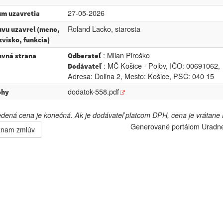
27-05-2026
m uzavretia
Roland Lacko, starosta
vu uzavrel (meno,
zvisko, funkcia)
: Milan Piroško
vná strana
Odberateľ
: MČ Košice - Poľov, IČO: 00691062,
Dodávateľ
Adresa: Dolina 2, Mesto: Košice, PSČ: 040 15
dodatok-558.pdf
ohy
ená cena je konečná. Ak je dodávateľ platcom DPH, cena je vrátane
Generované portálom
Uradn
znam zmlúv