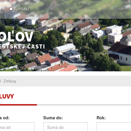
y
Kontakt
slovensk
POĽOV
ESTSKEJ ČASTI
Zmluvy
LUVY
 od:
Suma do:
Rok: