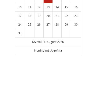
10
11
12
13
14
15
16
17
18
19
20
21
22
23
24
25
26
27
28
29
30
31
Štvrtok, 6. august 2026
Meniny má Jozefína