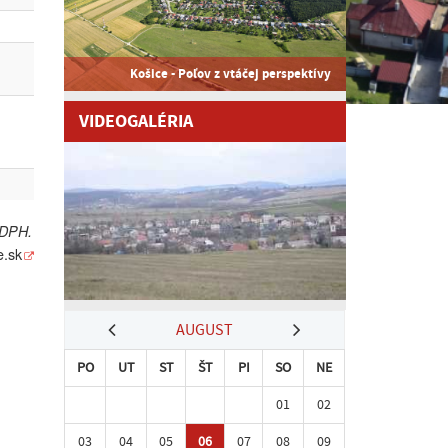
Košice - Poľov z vtáčej perspektívy
VIDEOGALÉRIA
 DPH.
e.sk
AUGUST
PO
UT
ST
ŠT
PI
SO
NE
01
02
03
04
05
06
07
08
09