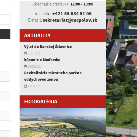
Obedňajšia prestávka:
12:00 - 13:00
Tel. číslo:
+421 55 684 51 06
E-mail:
sekretariat@mcpolov.sk
AKTUALITY
Výlet do Banskej Štiavnice
31.07.2026
kúpanie v Maďarsku
29.06.2026
Revitalizácia miestneho parku s
oddychovou zónou
13.05.2026
FOTOGALÉRIA