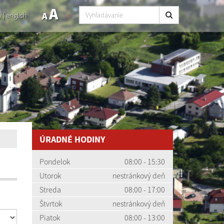
A
A
y
|
english
ÚRADNÉ HODINY
Pondelok
08:00 - 15:30
Utorok
nestránkový deň
Streda
08:00 - 17:00
Štvrtok
nestránkový deň
Piatok
08:00 - 13:00