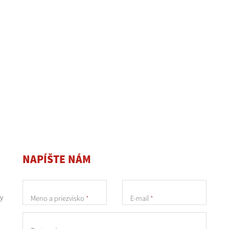
NAPÍŠTE NÁM
y
Meno a priezvisko
*
E-mail
*