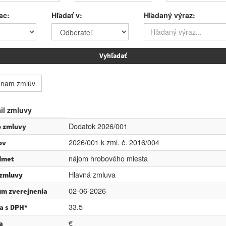
ac:
Hľadať v:
Hľadaný výraz:
znam zmlúv
il zmluvy
Dodatok 2026/001
o zmluvy
2026/001 k zml. č. 2016/004
ov
nájom hrobového miesta
dmet
Hlavná zmluva
 zmluvy
02-06-2026
m zverejnenia
33.5
a s DPH*
€
a