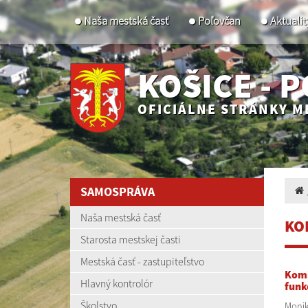
Naša mestská časť
Poľovčan
Aktualit
KOŠICE - 
OFICIÁLNE STRÁNKY M
SAMOSPRÁVA
Naša mestská časť
KO
Starosta mestskej časti
Mestská časť - zastupiteľstvo
Komi
Hlavný kontrolór
funk
Školstvo
Monik