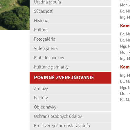
Úradná tabuľa
Monik
Súčasnosť
Bc. M
Ing. M
História
Komi
Kultúra
Bc. M
Fotogaléria
Bc. Ma
Mgr. 
Videogaléria
Monik
Klub dôchodcov
Ing. 
Kultúrne pamiatky
Komi
Ing. 
POVINNÉ ZVEREJŇOVANIE
Bc. Ma
Mgr. 
Zmluvy
Monik
Faktúry
Bc. M
Objednávky
Ochrana osobných údajov
Profil verejného obstarávateľa