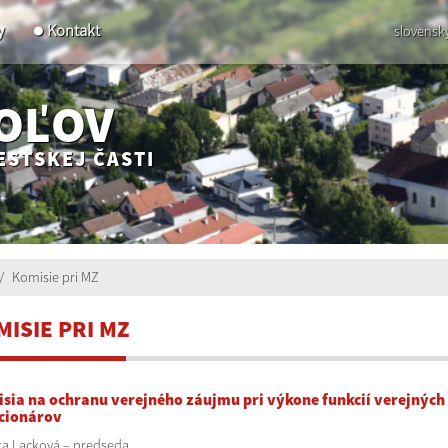
y
Kontakt
slovensk
POĽOV
ESTSKEJ ČASTI
Komisie pri MZ
MISIE PRI MZ
sia na ochranu verejného záujmu pri výkone funkcií verejných
cionárov
a Lacková – predseda