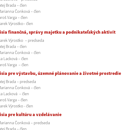
tej Brada – člen
Marianna Čonková – člen
aroš Varga – člen
Marek Výrostko– člen
sia finančná, správy majetku a podnikateľských aktivít
Marek Výrostko – predseda
tej Brada – člen
Marianna Čonková – člen
a Lacková – člen
aroš Varga – člen
sia pre výstavbu, územné plánovanie a životné prostredie
atej Brada – predseda
Marianna Čonková – člen
a Lacková – člen
aroš Varga – člen
arek Výrostko - člen
sia pre kultúru a vzdelávanie
Marianna Čonková – predseda
tej Brada – člen