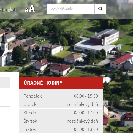
A
A
y
|
english
ÚRADNÉ HODINY
Pondelok
08:00 - 15:30
Utorok
nestránkový deň
Streda
08:00 - 17:00
Štvrtok
nestránkový deň
Piatok
08:00 - 13:00