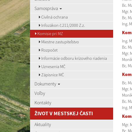
Bc. Ma
Samospráva
Mgr. 
Civilná ochrana
Bc. M
Ing. 
Infozákon č.211/2000 Z.z.
Komi
Komisie pri MZ
Ing. 
Miestne zastupiteľstvo
Bc. Ma
Rozpočet
Mgr. 
Informácie odboru krízového riadenia
Monik
Bc. M
Uznesenia MČ
Komi
Zápisnice MČ
Bc. M
Dokumenty
Mgr. 
Voľby
Monik
Bc. M
Kontakty
Ing. M
ŽIVOT V MESTSKEJ ČASTI
Komi
Aktuality
Mgr. 
Bc. Ma