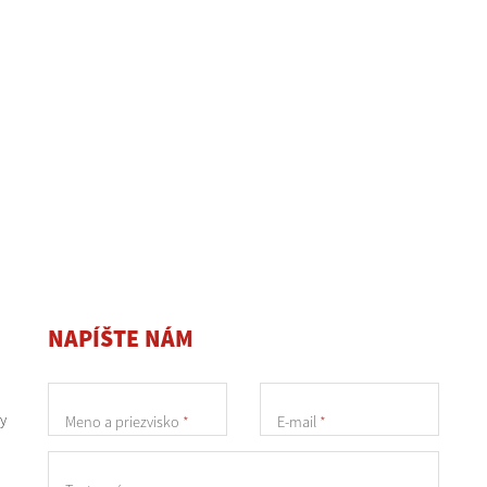
NAPÍŠTE NÁM
y
Meno a priezvisko
*
E-mail
*