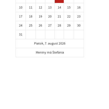
10
11
12
13
14
15
16
17
18
19
20
21
22
23
24
25
26
27
28
29
30
31
Piatok, 7. august 2026
Meniny má Štefánia