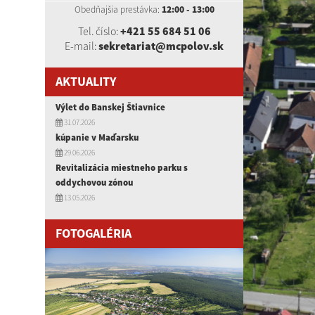
Obedňajšia prestávka:
12:00 - 13:00
Tel. číslo:
+421 55 684 51 06
E-mail:
sekretariat@mcpolov.sk
AKTUALITY
Výlet do Banskej Štiavnice
31.07.2026
kúpanie v Maďarsku
29.06.2026
Revitalizácia miestneho parku s
oddychovou zónou
13.05.2026
FOTOGALÉRIA