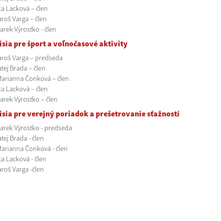
a Lacková – člen
aroš Varga – člen
arek Výrostko - člen
sia pre šport a voľnočasové aktivity
aroš Varga – predseda
tej Brada – člen
Marianna Čonková – člen
a Lacková – člen
Marek Výrostko – člen
sia pre verejný poriadok a prešetrovanie sťažností
Marek Výrostko - predseda
tej Brada - člen
Marianna Čonková - člen
a Lacková - člen
aroš Varga -člen