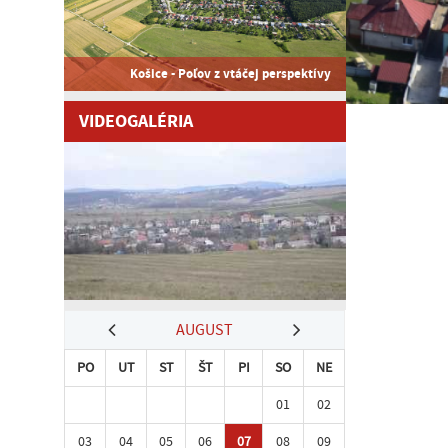
Košice - Poľov z vtáčej perspektívy
VIDEOGALÉRIA
AUGUST
PO
UT
ST
ŠT
PI
SO
NE
01
02
03
04
05
06
07
08
09