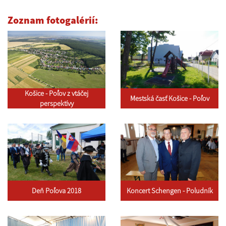
Zoznam fotogalérií:
Košice - Poľov z vtáčej
Mestská časť Košice - Poľov
perspektívy
Deň Poľova 2018
Koncert Schengen - Poludník