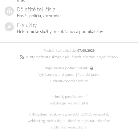
úrad.
Dôležité tel. čísla
Hasiči, polícia, záchranka...
E-služby
Elektronické služby pre občanov a podnikateľov
Posledná aktualizácia:
07.08.2026
využite možnosť získavania aktuálnych informácií s využitím RSS
Mapa stránok
|
Vytlačiť stránku
Vyhlásenie o prístupnosti
|
Autorské práva
Ochrana osobných údajov
technický prevádzkovateľ
webdesign
|
webex.digital
CMS systém (redakčný) systém ECHELON 2
,
web portál
,
webhosting
,
webex.digital
,
domény
,
registrácia domény
,
spoločnosť webex.digital