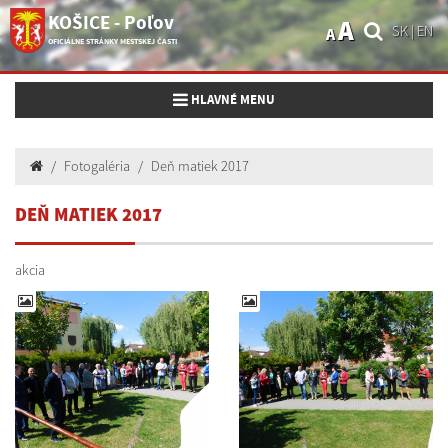
KOŠICE - Poľov
A
SK
|
EN
A
OFICIÁLNE STRÁNKY MESTSKEJ ČASTI
Toggle navigation
HLAVNÉ MENU
Fotogaléria
Deň matiek 2017
DEŇ MATIEK 2017
akcia