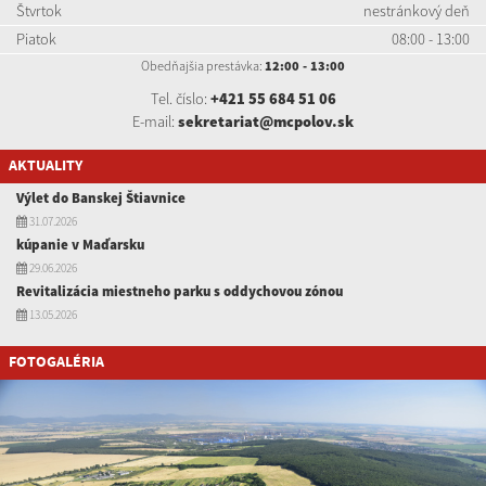
Štvrtok
nestránkový deň
Piatok
08:00 - 13:00
Obedňajšia prestávka:
12:00 - 13:00
Tel. číslo:
+421 55 684 51 06
E-mail:
sekretariat@mcpolov.sk
AKTUALITY
Výlet do Banskej Štiavnice
31.07.2026
kúpanie v Maďarsku
29.06.2026
Revitalizácia miestneho parku s oddychovou zónou
13.05.2026
FOTOGALÉRIA