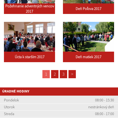
Požehnanie adventných vencov
Deň Poľova 2017
2017
Úcta k starším 2017
Deň matiek 2017
1
2
3
>
ÚRADNÉ HODINY
Pondelok
08:00 - 15:30
Utorok
nestránkový deň
Streda
08:00 - 17:00