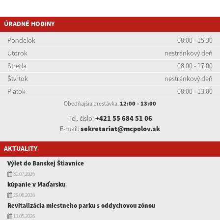
ÚRADNÉ HODINY
Pondelok
08:00 - 15:30
Utorok
nestránkový deň
Streda
08:00 - 17:00
Štvrtok
nestránkový deň
Piatok
08:00 - 13:00
Obedňajšia prestávka:
12:00 - 13:00
Tel. číslo:
+421 55 684 51 06
E-mail:
sekretariat@mcpolov.sk
AKTUALITY
Výlet do Banskej Štiavnice
31.07.2026
kúpanie v Maďarsku
29.06.2026
Revitalizácia miestneho parku s oddychovou zónou
13.05.2026