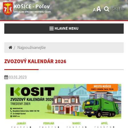
KOŠICE - Poľov
A
SK
|
EN
A
OFICIÁLNE STRÁNKY MESTSKEJ ČASTI
Toggle navigation
HLAVNÉ MENU
Najpoužívanejšie
ZVOZOVÝ KALENDÁR 2026
03.01.2023