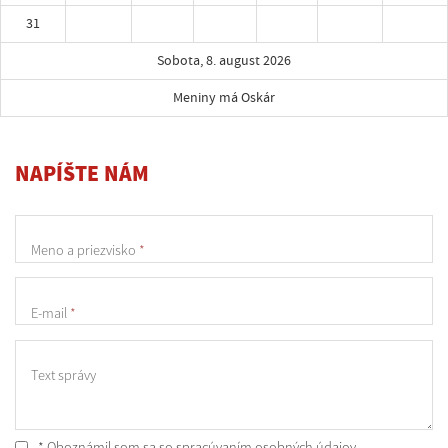
31
Sobota, 8. august 2026
Meniny má Oskár
NAPÍŠTE NÁM
Meno a priezvisko
*
E-mail
*
Text správy
* Oboznámil som sa so
spracúvaním osobných údajov