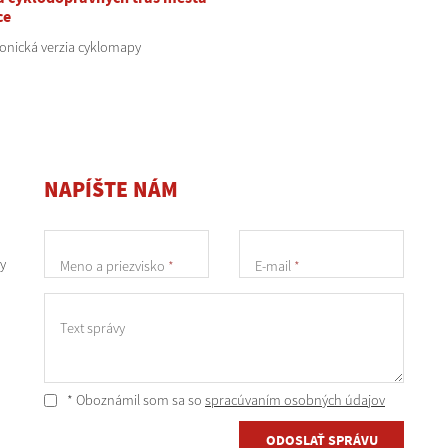
ce
ronická verzia cyklomapy
NAPÍŠTE NÁM
y
Meno a priezvisko
*
E-mail
*
Text správy
* Oboznámil som sa so
spracúvaním osobných údajov
ODOSLAŤ SPRÁVU