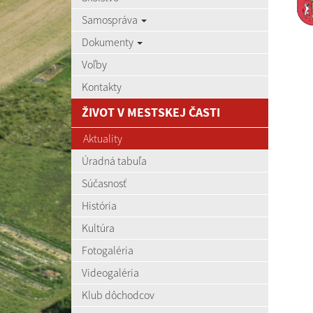
Samospráva
Dokumenty
Voľby
Kontakty
ŽIVOT V MESTSKEJ ČASTI
Aktuality
Úradná tabuľa
Súčasnosť
História
Kultúra
Fotogaléria
Videogaléria
Klub dôchodcov