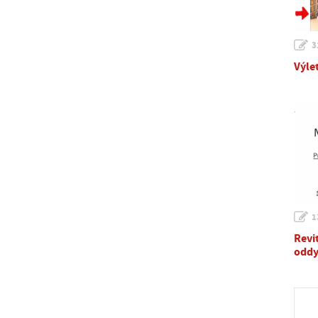
3
Výle
1
Revi
oddy