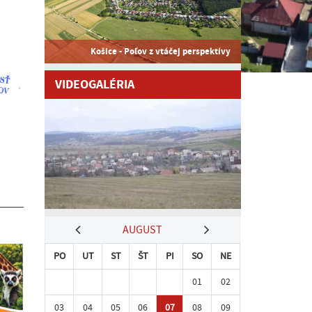
Košice - Poľov z vtáčej perspektívy
VIDEOGALÉRIA
AUGUST
PO
UT
ST
ŠT
PI
SO
NE
01
02
03
04
05
06
07
08
09