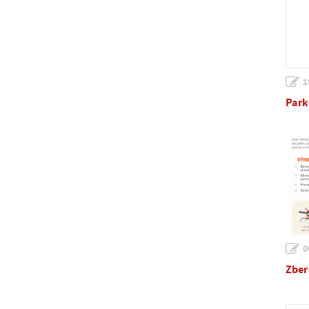
1
Park
0
Zber