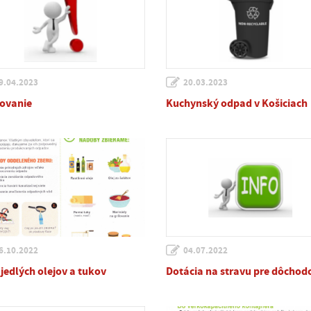
9.04.2023
20.03.2023
ovanie
Kuchynský odpad v Košiciach
6.10.2022
04.07.2022
 jedlých olejov a tukov
Dotácia na stravu pre dôchod