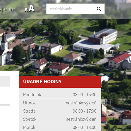
A
A
y
|
english
ÚRADNÉ HODINY
Pondelok
08:00 - 15:30
Utorok
nestránkový deň
Streda
08:00 - 17:00
Štvrtok
nestránkový deň
Piatok
08:00 - 13:00