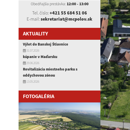
Obedňajšia prestávka:
12:00 - 13:00
Tel. číslo:
+421 55 684 51 06
E-mail:
sekretariat@mcpolov.sk
AKTUALITY
Výlet do Banskej Štiavnice
31.07.2026
kúpanie v Maďarsku
29.06.2026
Revitalizácia miestneho parku s
oddychovou zónou
13.05.2026
FOTOGALÉRIA