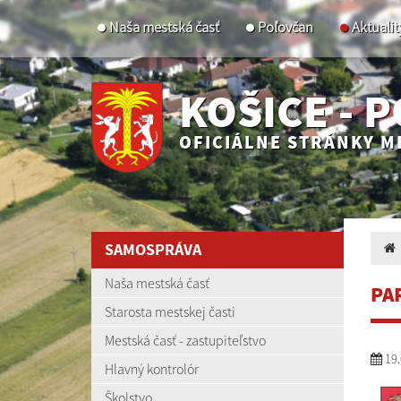
Naša mestská časť
Poľovčan
Aktualit
KOŠICE - 
OFICIÁLNE STRÁNKY M
SAMOSPRÁVA
Naša mestská časť
PA
Starosta mestskej časti
Mestská časť - zastupiteľstvo
19.
Hlavný kontrolór
Školstvo