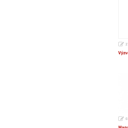
2
Výzv
0
Mapa