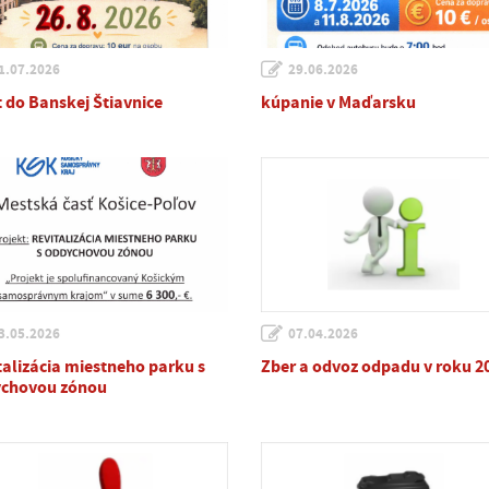
1.07.2026
29.06.2026
t do Banskej Štiavnice
kúpanie v Maďarsku
3.05.2026
07.04.2026
talizácia miestneho parku s
Zber a odvoz odpadu v roku 2
chovou zónou