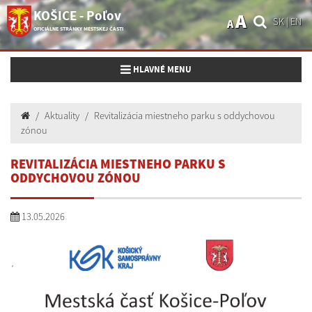
KOŠICE - Poľov
A
SK
|
EN
A
OFICIÁLNE STRÁNKY MESTSKEJ ČASTI
Toggle navigation
HLAVNÉ MENU
Aktuality
Revitalizácia miestneho parku s oddychovou
zónou
REVITALIZÁCIA MIESTNEHO PARKU S
ODDYCHOVOU ZÓNOU
13.05.2026