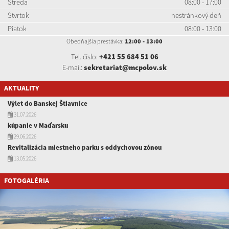
Streda
08:00 - 17:00
Štvrtok
nestránkový deň
Piatok
08:00 - 13:00
Obedňajšia prestávka:
12:00 - 13:00
Tel. číslo:
+421 55 684 51 06
E-mail:
sekretariat@mcpolov.sk
AKTUALITY
Výlet do Banskej Štiavnice
31.07.2026
kúpanie v Maďarsku
29.06.2026
Revitalizácia miestneho parku s oddychovou zónou
13.05.2026
FOTOGALÉRIA