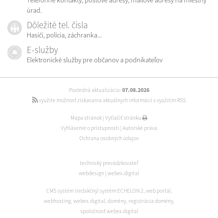
úrad.
Dôležité tel. čísla
Hasiči, polícia, záchranka...
E-služby
Elektronické služby pre občanov a podnikateľov
Posledná aktualizácia:
07.08.2026
využite možnosť získavania aktuálnych informácií s využitím RSS
Mapa stránok
|
Vytlačiť stránku
Vyhlásenie o prístupnosti
|
Autorské práva
Ochrana osobných údajov
technický prevádzkovateľ
webdesign
|
webex.digital
CMS systém (redakčný) systém ECHELON 2
,
web portál
,
webhosting
,
webex.digital
,
domény
,
registrácia domény
,
spoločnosť webex.digital