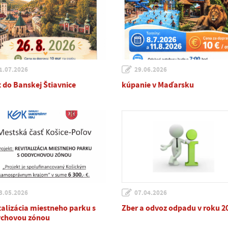
1.07.2026
29.06.2026
t do Banskej Štiavnice
kúpanie v Maďarsku
3.05.2026
07.04.2026
talizácia miestneho parku s
Zber a odvoz odpadu v roku 2
chovou zónou