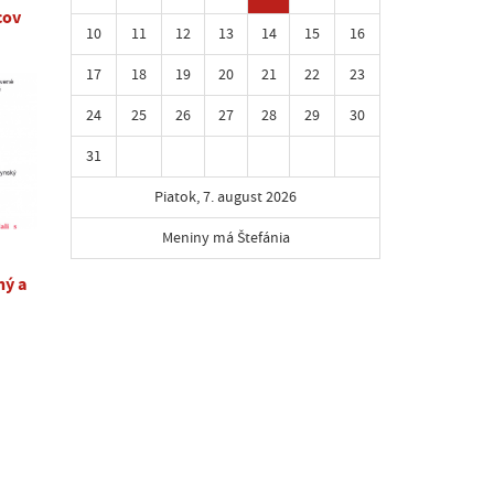
cov
10
11
12
13
14
15
16
17
18
19
20
21
22
23
24
25
26
27
28
29
30
31
Piatok, 7. august 2026
Meniny má Štefánia
ný a