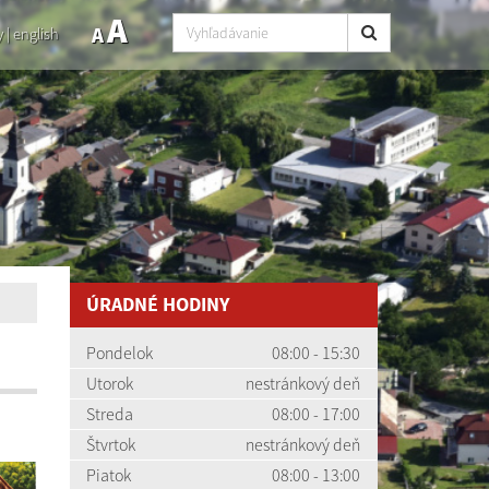
A
A
y
|
english
ÚRADNÉ HODINY
Pondelok
08:00 - 15:30
Utorok
nestránkový deň
Streda
08:00 - 17:00
Štvrtok
nestránkový deň
Piatok
08:00 - 13:00