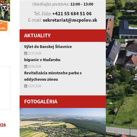
Obedňajšia prestávka:
12:00 - 13:00
Tel. číslo:
+421 55 684 51 06
E-mail:
sekretariat@mcpolov.sk
AKTUALITY
Výlet do Banskej Štiavnice
31.07.2026
kúpanie v Maďarsku
29.06.2026
Revitalizácia miestneho parku s
oddychovou zónou
13.05.2026
FOTOGALÉRIA
026