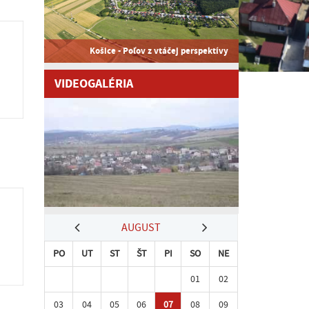
Košice - Poľov z vtáčej perspektívy
VIDEOGALÉRIA
AUGUST
PO
UT
ST
ŠT
PI
SO
NE
01
02
03
04
05
06
07
08
09