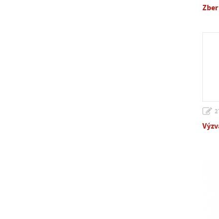
Zber
2
Výzv