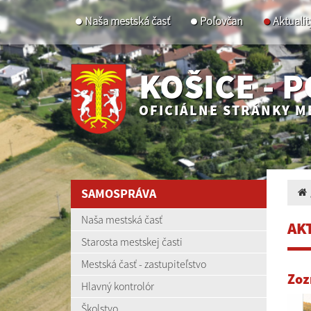
Naša mestská časť
Poľovčan
Aktualit
KOŠICE - 
OFICIÁLNE STRÁNKY M
SAMOSPRÁVA
Naša mestská časť
AK
Starosta mestskej časti
Mestská časť - zastupiteľstvo
Zoz
Hlavný kontrolór
Školstvo