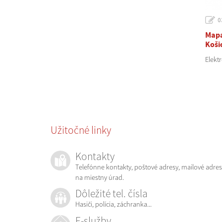
0
Mapa
Koši
Elekt
Užitočné linky
Kontakty
Telefónne kontakty, poštové adresy, mailové adres
na miestny úrad.
Dôležité tel. čísla
Hasiči, polícia, záchranka...
E-služby