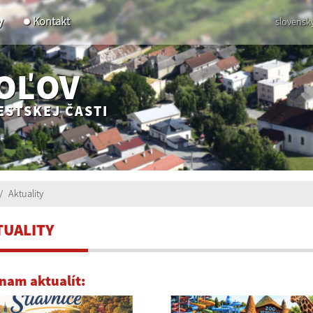
y
Kontakt
slovensk
POĽOV
ESTSKEJ ČASTI
Aktuality
TUALITY
nam aktualít: