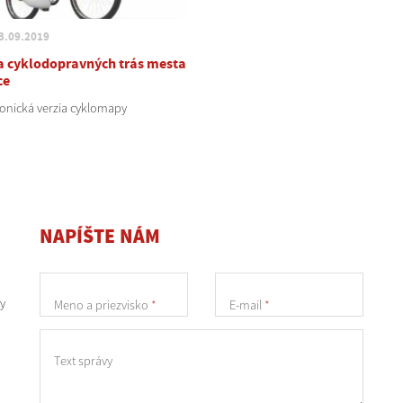
3.09.2019
 cyklodopravných trás mesta
ce
ronická verzia cyklomapy
NAPÍŠTE NÁM
y
Meno a priezvisko
*
E-mail
*
Text správy