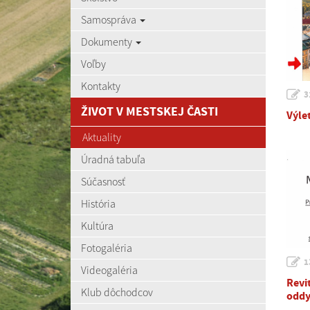
Samospráva
Dokumenty
Voľby
Kontakty
3
ŽIVOT V MESTSKEJ ČASTI
Výle
Aktuality
Úradná tabuľa
Súčasnosť
História
Kultúra
Fotogaléria
1
Videogaléria
Revi
Klub dôchodcov
oddy