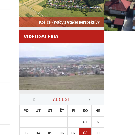
Košice - Poľov z vtáčej perspektívy
VIDEOGALÉRIA
AUGUST
PO
UT
ST
ŠT
PI
SO
NE
01
02
03
04
05
06
07
08
09