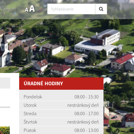
A
A
y
|
english
ÚRADNÉ HODINY
Pondelok
08:00 - 15:30
Utorok
nestránkový deň
Streda
08:00 - 17:00
Štvrtok
nestránkový deň
Piatok
08:00 - 13:00