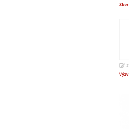
Zber
2
Výzv