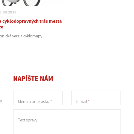
3.09.2019
 cyklodopravných trás mesta
ce
ronická verzia cyklomapy
NAPÍŠTE NÁM
y
Meno a priezvisko
*
E-mail
*
Text správy