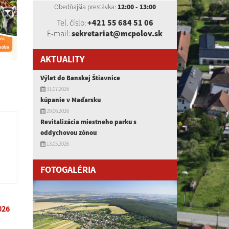
Obedňajšia prestávka:
12:00 - 13:00
Tel. číslo:
+421 55 684 51 06
E-mail:
sekretariat@mcpolov.sk
AKTUALITY
Výlet do Banskej Štiavnice
31.07.2026
kúpanie v Maďarsku
29.06.2026
Revitalizácia miestneho parku s
oddychovou zónou
13.05.2026
FOTOGALÉRIA
026