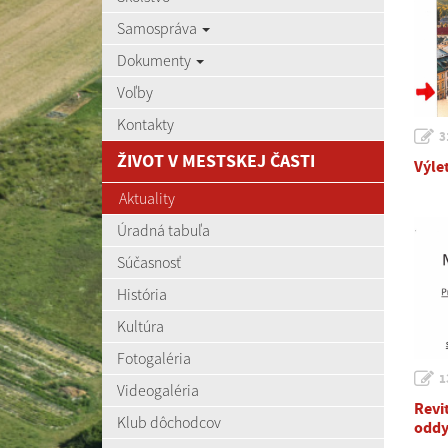
Samospráva
Dokumenty
Voľby
Kontakty
3
ŽIVOT V MESTSKEJ ČASTI
Výle
Aktuality
Úradná tabuľa
Súčasnosť
História
Kultúra
Fotogaléria
1
Videogaléria
Revi
Klub dôchodcov
oddy