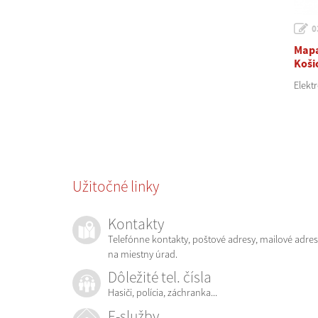
0
Mapa
Koši
Elekt
Užitočné linky
Kontakty
Telefónne kontakty, poštové adresy, mailové adres
na miestny úrad.
Dôležité tel. čísla
Hasiči, polícia, záchranka...
E-služby