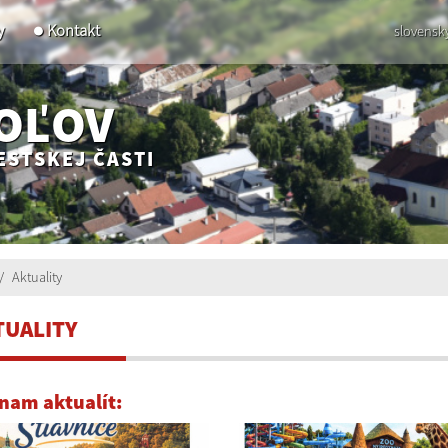
y
Kontakt
slovensk
POĽOV
ESTSKEJ ČASTI
Aktuality
TUALITY
nam aktualít: