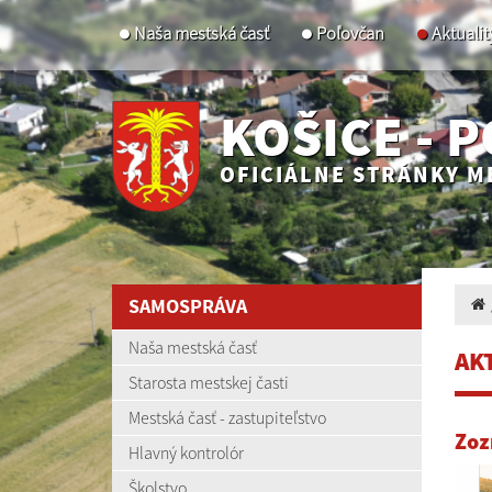
Naša mestská časť
Poľovčan
Aktualit
KOŠICE - 
OFICIÁLNE STRÁNKY M
SAMOSPRÁVA
Naša mestská časť
AK
Starosta mestskej časti
Mestská časť - zastupiteľstvo
Zoz
Hlavný kontrolór
Školstvo