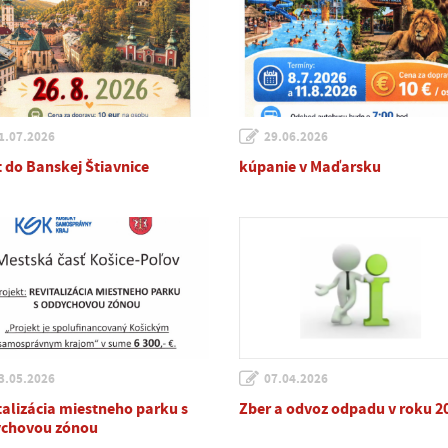
1.07.2026
29.06.2026
t do Banskej Štiavnice
kúpanie v Maďarsku
3.05.2026
07.04.2026
talizácia miestneho parku s
Zber a odvoz odpadu v roku 2
chovou zónou