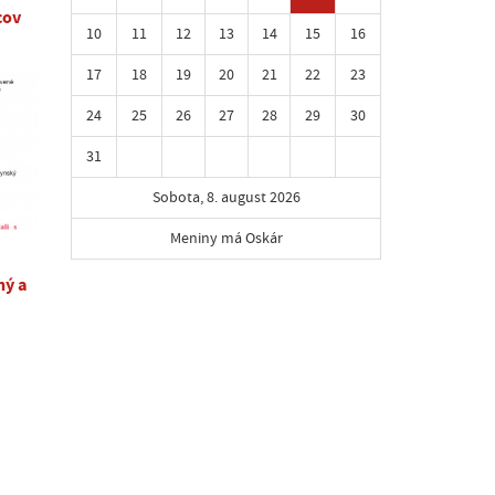
cov
10
11
12
13
14
15
16
17
18
19
20
21
22
23
24
25
26
27
28
29
30
31
Sobota, 8. august 2026
Meniny má Oskár
ný a