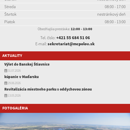
Streda
08:00 - 17:00
Štvrtok
nestránkový deň
Piatok
08:00 - 13:00
Obedňajšia prestávka:
12:00 - 13:00
Tel. číslo:
+421 55 684 51 06
E-mail:
sekretariat@mcpolov.sk
AKTUALITY
Výlet do Banskej Štiavnice
31.07.2026
kúpanie v Maďarsku
29.06.2026
Revitalizácia miestneho parku s oddychovou zónou
13.05.2026
FOTOGALÉRIA