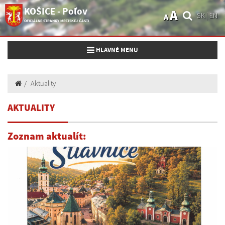
KOŠICE - Poľov
A
SK
|
EN
A
OFICIÁLNE STRÁNKY MESTSKEJ ČASTI
Toggle navigation
HLAVNÉ MENU
Aktuality
AKTUALITY
Zoznam aktualít: