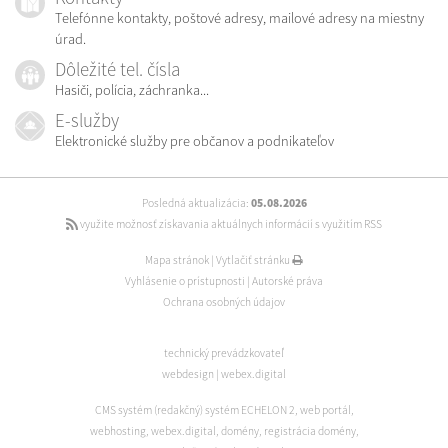
Telefónne kontakty, poštové adresy, mailové adresy na miestny
úrad.
Dôležité tel. čísla
Hasiči, polícia, záchranka...
E-služby
Elektronické služby pre občanov a podnikateľov
Posledná aktualizácia:
05.08.2026
využite možnosť získavania aktuálnych informácií s využitím RSS
Mapa stránok
|
Vytlačiť stránku
Vyhlásenie o prístupnosti
|
Autorské práva
Ochrana osobných údajov
technický prevádzkovateľ
webdesign
|
webex.digital
CMS systém (redakčný) systém ECHELON 2
,
web portál
,
webhosting
,
webex.digital
,
domény
,
registrácia domény
,