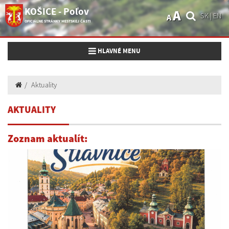
KOŠICE - Poľov
A
SK
|
EN
A
OFICIÁLNE STRÁNKY MESTSKEJ ČASTI
Toggle navigation
HLAVNÉ MENU
Aktuality
AKTUALITY
Zoznam aktualít: