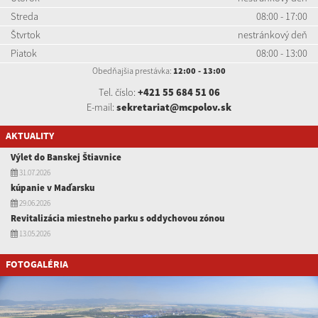
Streda
08:00 - 17:00
Štvrtok
nestránkový deň
Piatok
08:00 - 13:00
Obedňajšia prestávka:
12:00 - 13:00
Tel. číslo:
+421 55 684 51 06
E-mail:
sekretariat@mcpolov.sk
AKTUALITY
Výlet do Banskej Štiavnice
31.07.2026
kúpanie v Maďarsku
29.06.2026
Revitalizácia miestneho parku s oddychovou zónou
13.05.2026
FOTOGALÉRIA