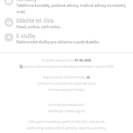
Telefónne kontakty, poštové adresy, mailové adresy na miestny
úrad.
Dôležité tel. čísla
Hasiči, polícia, záchranka...
E-služby
Elektronické služby pre občanov a podnikateľov
Posledná aktualizácia:
07.08.2026
využite možnosť získavania aktuálnych informácií s využitím RSS
Mapa stránok
|
Vytlačiť stránku
Vyhlásenie o prístupnosti
|
Autorské práva
Ochrana osobných údajov
technický prevádzkovateľ
webdesign
|
webex.digital
CMS systém (redakčný) systém ECHELON 2
,
web portál
,
webhosting
,
webex.digital
,
domény
,
registrácia domény
,